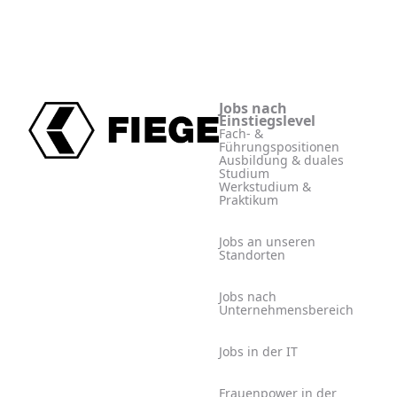
Jobs nach
Einstiegslevel
Fach- &
Führungspositionen
Ausbildung & duales
Studium
Werkstudium &
Praktikum
Jobs an unseren
Standorten
Jobs nach
Unternehmensbereich
Jobs in der IT
Frauenpower in der